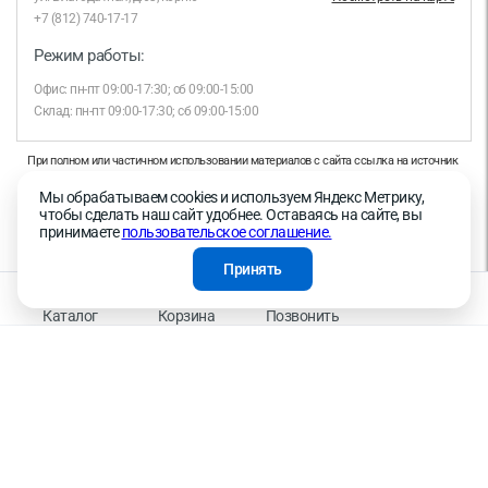
+7 (812) 740-17-17
Режим работы:
Офис: пн-пт 09:00-17:30; сб 09:00-15:00
Склад: пн-пт 09:00-17:30; сб 09:00-15:00
При полном или частичном использовании материалов с сайта ссылка на источник
обязательна.
Мы обрабатываем cookies и используем Яндекс Метрику,
Продолжая работу с сайтом, вы даете согласие на использование сайтом cookies и
чтобы сделать наш сайт удобнее. Оставаясь на сайте, вы
на обработку персональных данных в целях функционирования сайта, проведения
принимаете
пользовательское соглашение.
ретаргетинга, статистических исследований, улучшения сервиса и предоставления
релевантной рекламной информации на основе ваших предпочтений и интересов.
Принять
На информационном ресурсе применяются рекомендательные технологии —
Правила применения рекомендательных технологий
Каталог
Корзина
Позвонить
Присоединяйтесь к нам