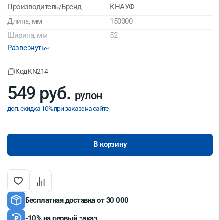
Производитель/Бренд
КНАУФ
Длина, мм
150000
Ширина, мм
52
Развернуть
Страна производитель
Россия
Код:
KN214
549 руб.
рулон
доп. скидка 10% при заказе на сайте
В корзину
Бесплатная доставка от 30 000
-10% на первый заказ