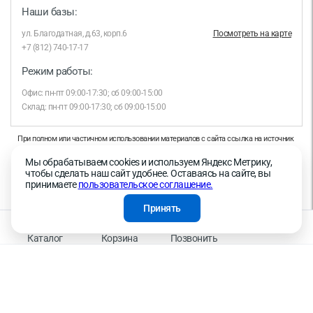
Наши базы:
ул. Благодатная, д.63, корп.6
Посмотреть на карте
+7 (812) 740-17-17
Режим работы:
Офис: пн-пт 09:00-17:30; сб 09:00-15:00
Склад: пн-пт 09:00-17:30; сб 09:00-15:00
При полном или частичном использовании материалов с сайта ссылка на источник
обязательна.
Мы обрабатываем cookies и используем Яндекс Метрику,
Продолжая работу с сайтом, вы даете согласие на использование сайтом cookies и
чтобы сделать наш сайт удобнее. Оставаясь на сайте, вы
на обработку персональных данных в целях функционирования сайта, проведения
принимаете
пользовательское соглашение.
ретаргетинга, статистических исследований, улучшения сервиса и предоставления
релевантной рекламной информации на основе ваших предпочтений и интересов.
Принять
На информационном ресурсе применяются рекомендательные технологии —
Правила применения рекомендательных технологий
Каталог
Корзина
Позвонить
Присоединяйтесь к нам