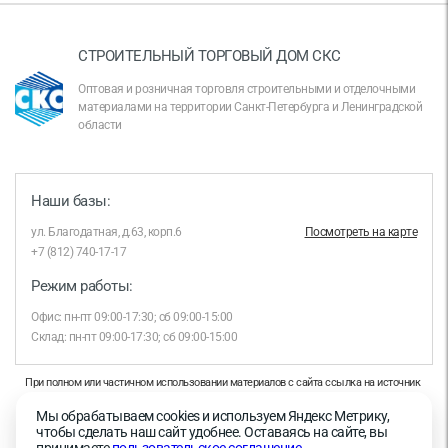
СТРОИТЕЛЬНЫЙ ТОРГОВЫЙ ДОМ СКС
Оптовая и розничная торговля строительными и отделочными
материалами на территории Санкт-Петербурга и Ленинградской
области
Наши базы:
ул. Благодатная, д.63, корп.6
Посмотреть на карте
+7 (812) 740-17-17
Режим работы:
Офис: пн-пт 09:00-17:30; сб 09:00-15:00
Склад: пн-пт 09:00-17:30; сб 09:00-15:00
При полном или частичном использовании материалов с сайта ссылка на источник
обязательна.
Мы обрабатываем cookies и используем Яндекс Метрику,
Продолжая работу с сайтом, вы даете согласие на использование сайтом cookies и
чтобы сделать наш сайт удобнее. Оставаясь на сайте, вы
на обработку персональных данных в целях функционирования сайта, проведения