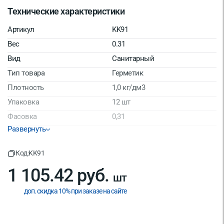
Технические характеристики
Артикул
KK91
Вес
0.31
Вид
Санитарный
Тип товара
Герметик
Плотность
1,0 кг/дм3
Упаковка
12 шт
Фасовка
0,31
Развернуть
Производитель/Бренд
KIILTO
Материал
Силикон
Код:
KK91
Страна производитель
Финляндия
1 105.42 руб.
Твёрдость по Шору
A ок.20
шт
Температура использования
от -40 до +120°С
доп. скидка 10% при заказе на сайте
Термостойкость шва
-50ºС+120ºС