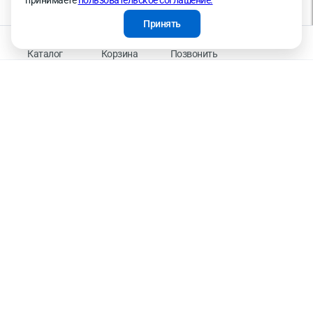
принимаете
пользовательское соглашение.
ретаргетинга, статистических исследований, улучшения сервиса и предоставления
релевантной рекламной информации на основе ваших предпочтений и интересов.
Принять
На информационном ресурсе применяются рекомендательные технологии —
Правила применения рекомендательных технологий
Каталог
Корзина
Позвонить
Присоединяйтесь к нам
К оплате принимаем