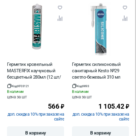
Герметик кровельный
Герметик силиконовый
MASTERFIX каучуковый
санитарный Kesto №29
бесцветный 280мл (12 шт/
светло-бежевый 310 мл
упак)
Код:
KF03121
Код:
KK93
В наличии
В наличии
цена за
шт
цена за
шт
566
1 105.42
₽
₽
доп. скидка 10% при заказе на
доп. скидка 10% при заказе на
сайте
сайте
В корзину
В корзину