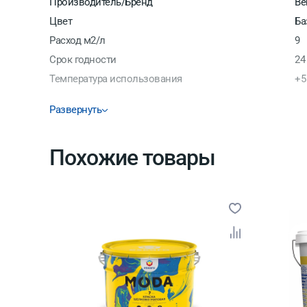
Производитель/Бренд
Be
Цвет
Ба
Расход м2/л
9
Срок годности
24
Температура использования
+5
Развернуть
Похожие товары