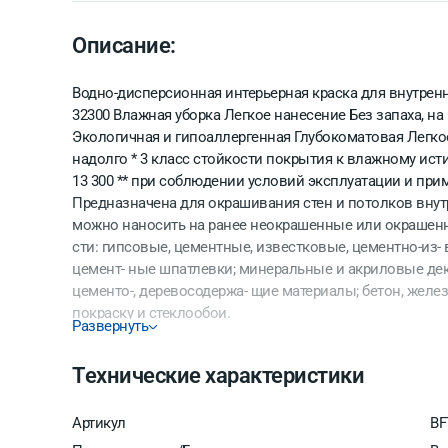
Описание:
Водно-дисперсионная интерьерная краска для внутренн
32300 Влажная уборка Легкое нанесение Без запаха, на 
Экологичная и гипоаллергенная Глубокоматовая Легко
надолго * 3 класс стойкости покрытия к влажному исти
13 300 ** при соблюдении условий эксплуатации и пр
Предназначена для окрашивания стен и потолков вну
можно наносить на ранее неокрашенные или окрашен
сти: гипсовые, цементные, известковые, цементно-из-
цемент- ные шпатлевки; минеральные и акриловые дек
цементо-, деревосодержа- щие материалы; бетон, желез
покраску и стеклообои.
Развернуть
Технические характеристики
Артикул
BF