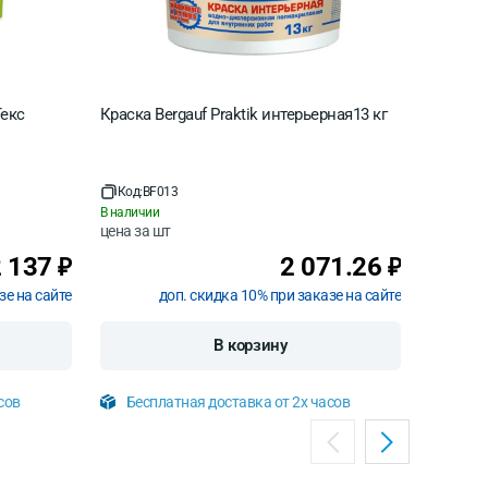
екс
Краска Bergauf Praktik интерьерная13 кг
Краска 
интерье
основа 
Код:
BF013
Код:
VD
В наличии
В наличи
цена за
шт
цена за
2 137
2 071.26
₽
₽
зе на сайте
доп. скидка 10% при заказе на сайте
В корзину
сов
Бесплатная доставка от 2х часов
Бесп