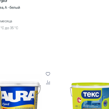
rgauf
за, А - белый
 месяца
 °С до 35 °С