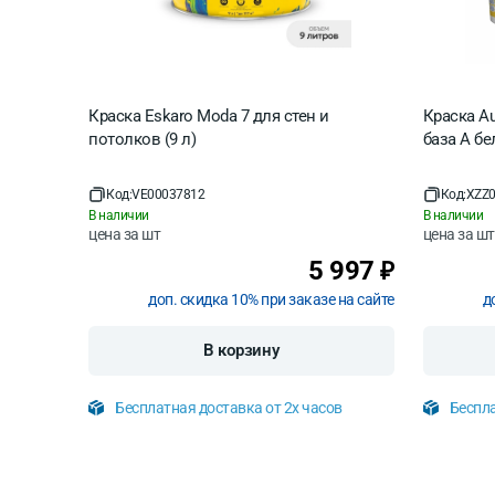
Краска Eskaro Moda 7 для стен и
Краска Au
потолков (9 л)
база А бе
Код:
VE00037812
Код:
XZZ0
В наличии
В наличии
цена за
шт
цена за
шт
5 997
₽
доп. скидка 10% при заказе на сайте
д
В корзину
Бесплатная доставка от 2х часов
Беспла