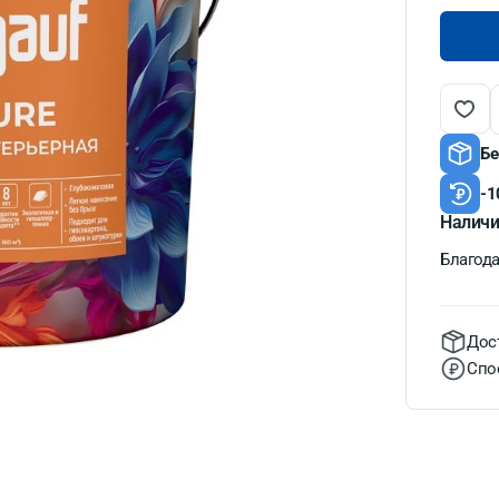
Бе
-1
Наличи
Благодат
Дос
Спо