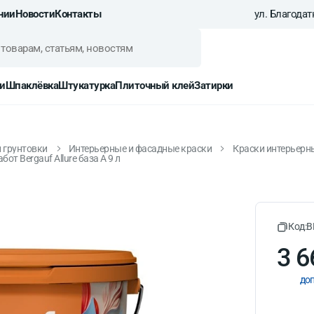
нии
Новости
Контакты
ул. Благодатн
и
Шпаклёвка
Штукатурка
Плиточный клей
Затирки
и грунтовки
Интерьерные и фасадные краски
Краски интерьерн
т Bergauf Allure база А 9 л
дно-дисперсионная для вну
Код:
B
3 6
доп