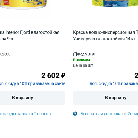
ra Interior Fjord влагостойкая
Краска водно-дисперсионная Т
лая 9 л
Универсал влагостойкая 14 кг
02600
Код:
VG191
В наличии
цена за
шт
2 602
₽
оп. скидка 10% при заказе на сайте
доп. скидка 10% при зака
В корзину
В корзину
тная доставка от 2х часов
Бесплатная доставка от 2х ча