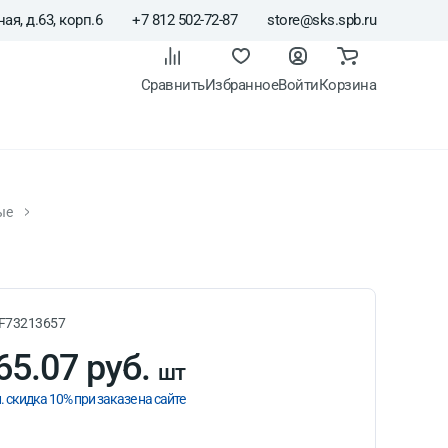
ая, д.63, корп.6
+7 812 502-72-87
store@sks.spb.ru
Сравнить
Избранное
Войти
Корзина
ые
тренних работ Bergauf
F73213657
65.07 руб.
шт
. скидка 10% при заказе на сайте