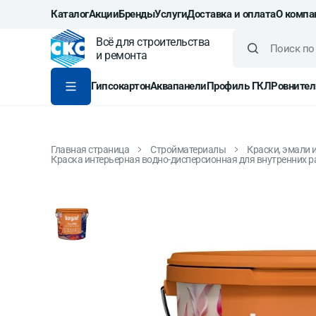
Каталог
Акции
Бренды
Услуги
Доставка и оплата
О компа
Всё для строительства
и ремонта
Гипсокартон
Аквапанели
Профиль ГКЛ
Ровнител
Главная страница
Стройматериалы
Краски, эмали 
Краска интерьерная водно-дисперсионная для внутренних рабо
Краска интерьерная во
Allure база А 9 л