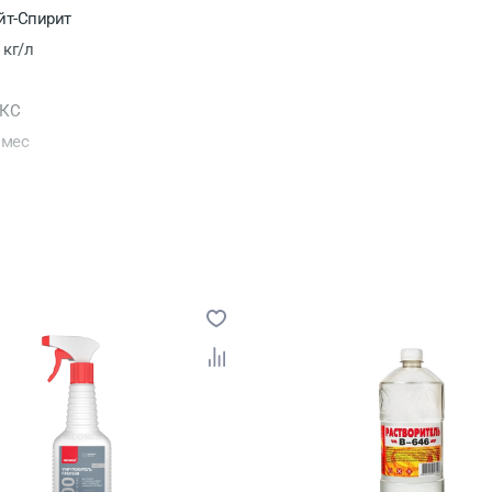
йт-Спирит
 кг/л
КС
 мес
ссия