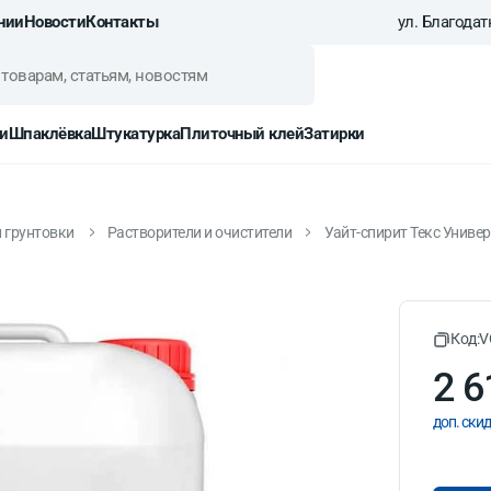
нии
Новости
Контакты
ул. Благодатн
и
Шпаклёвка
Штукатурка
Плиточный клей
Затирки
и грунтовки
Растворители и очистители
Уайт-спирит Текс Универ
ерсал 10 л
Код:
V
2 6
доп. скид