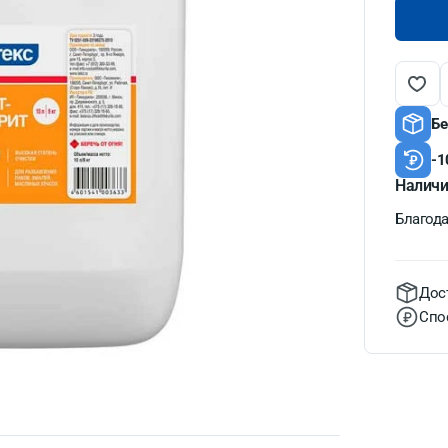
Бе
-1
Наличи
Благодат
Дос
Спо