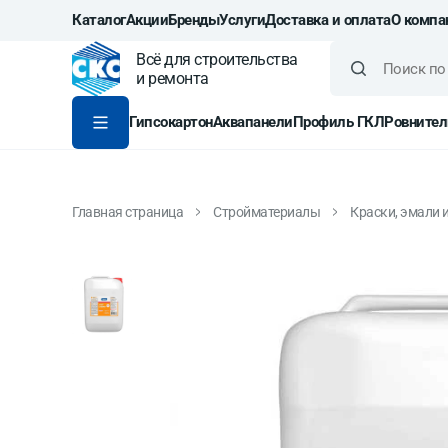
Каталог
Акции
Бренды
Услуги
Доставка и оплата
О компа
Всё для строительства
и ремонта
Гипсокартон
Аквапанели
Профиль ГКЛ
Ровнител
Главная страница
Стройматериалы
Краски, эмали 
Уайт-спирит Текс Унив