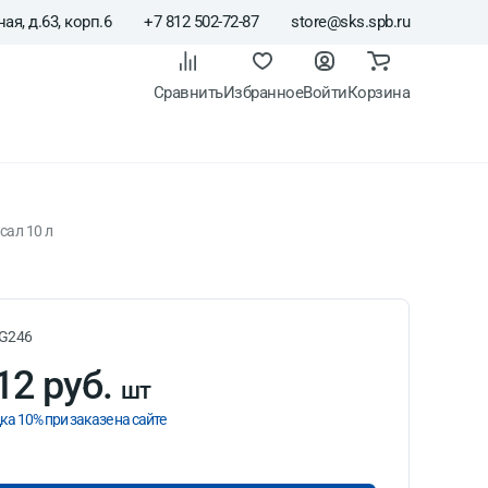
ая, д.63, корп.6
+7 812 502-72-87
store@sks.spb.ru
Сравнить
Избранное
Войти
Корзина
сал 10 л
G246
12 руб.
шт
ка 10% при заказе на сайте