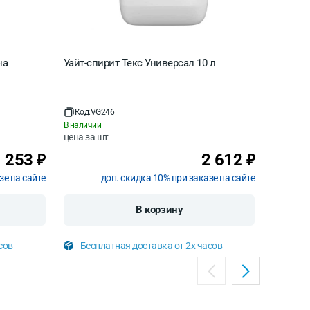
на
Уайт-спирит Текс Универсал 10 л
Уайт-сп
Код:
VG246
Код:
VG
В наличии
В наличи
цена за
шт
цена за
253
2 612
₽
₽
зе на сайте
доп. скидка 10% при заказе на сайте
В корзину
сов
Бесплатная доставка от 2х часов
Бесп