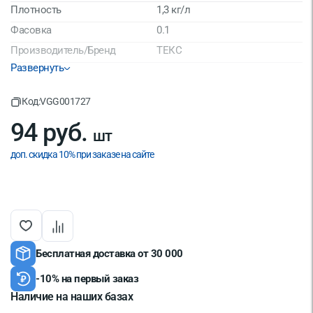
Плотность
1,3 кг/л
Фасовка
0.1
Производитель/Бренд
ТЕКС
Развернуть
Срок годности
24 мес
Страна производитель
Россия
Код:
VGG001727
94 руб.
шт
доп. скидка 10% при заказе на сайте
Бесплатная доставка от 30 000
-10% на первый заказ
Наличие на наших базах