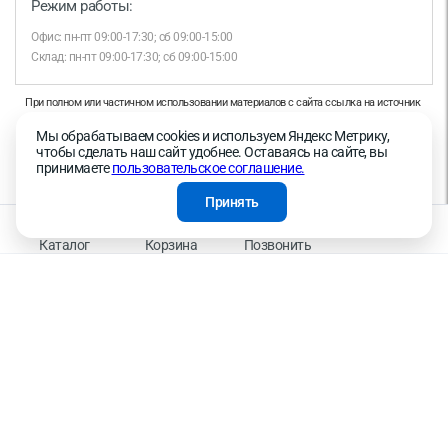
Режим работы:
Офис: пн-пт 09:00-17:30; сб 09:00-15:00
Склад: пн-пт 09:00-17:30; сб 09:00-15:00
При полном или частичном использовании материалов с сайта ссылка на источник
обязательна.
Мы обрабатываем cookies и используем Яндекс Метрику,
Продолжая работу с сайтом, вы даете согласие на использование сайтом cookies и
чтобы сделать наш сайт удобнее. Оставаясь на сайте, вы
на обработку персональных данных в целях функционирования сайта, проведения
принимаете
пользовательское соглашение.
ретаргетинга, статистических исследований, улучшения сервиса и предоставления
релевантной рекламной информации на основе ваших предпочтений и интересов.
Принять
На информационном ресурсе применяются рекомендательные технологии —
Правила применения рекомендательных технологий
Каталог
Корзина
Позвонить
Присоединяйтесь к нам
К оплате принимаем