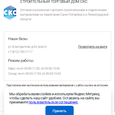
СТРОИТЕЛЬНЫЙ ТОРГОВЫЙ ДОМ СКС
Оптовая и розничная торговля строительными и отделочными
материалами на территории Санкт-Петербурга и Ленинградской
области
Наши базы:
ул. Благодатная, д.63, корп.6
Посмотреть на карте
+7 (812) 740-17-17
Режим работы:
Офис: пн-пт 09:00-17:30; сб 09:00-15:00
Склад: пн-пт 09:00-17:30; сб 09:00-15:00
При полном или частичном использовании материалов с сайта ссылка на источник
обязательна.
Мы обрабатываем cookies и используем Яндекс Метрику,
Продолжая работу с сайтом, вы даете согласие на использование сайтом cookies и
чтобы сделать наш сайт удобнее. Оставаясь на сайте, вы
на обработку персональных данных в целях функционирования сайта, проведения
принимаете
пользовательское соглашение.
ретаргетинга, статистических исследований, улучшения сервиса и предоставления
релевантной рекламной информации на основе ваших предпочтений и интересов.
Принять