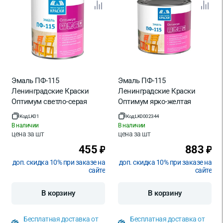
Страна производитель
Россия
Эмаль ПФ-115
Эмаль ПФ-115
Ленинградские Краски
Ленинградские Краски
Оптимум светло-серая
Оптимум ярко-желтая
глянцевая 0.9 кг
глянцевая 1.9 кг
Код:
LK01
Код:
LK0002344
В наличии
В наличии
цена за
шт
цена за
шт
455
883
₽
₽
доп. скидка 10% при заказе на
доп. скидка 10% при заказе на
сайте
сайте
В корзину
В корзину
Бесплатная доставка от
Бесплатная доставка от