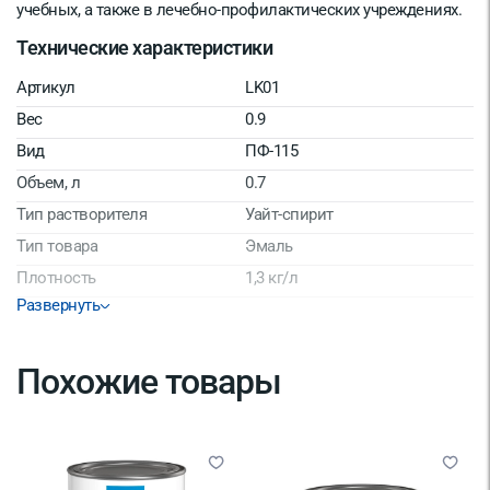
учебных, а также в лечебно-профилактических учреждениях.
Технические характеристики
Артикул
LK01
Вес
0.9
Вид
ПФ-115
Объем, л
0.7
Тип растворителя
Уайт-спирит
Тип товара
Эмаль
Плотность
1,3 кг/л
Развернуть
Фасовка
0,9
Производитель/Бренд
ТЕКС
Похожие товары
Расход м2/л
9
Колеровка
Нет
Срок годности
24 мес
Степень блеска
Глянцевый