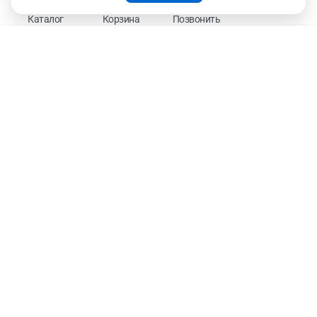
На информационном ресурсе применяются рекомендательные технологии —
Правила применения рекомендательных технологий
Каталог
Корзина
Позвонить
Присоединяйтесь к нам
К оплате принимаем