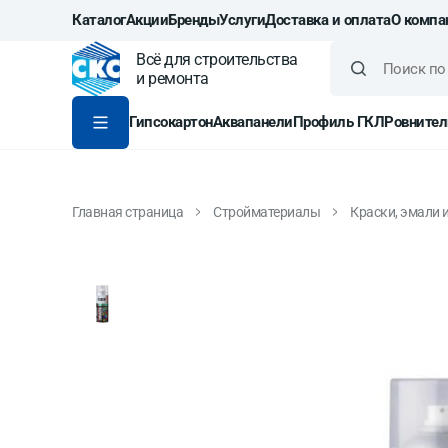
Каталог
Акции
Бренды
Услуги
Доставка и оплата
О компа
Всё для строительства
и ремонта
Гипсокартон
Аквапанели
Профиль ГКЛ
Ровнител
Главная страница
Стройматериалы
Краски, эмали 
Эмаль-аэрозоль Kudo K