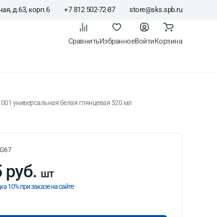
ая, д.63, корп.6
+7 812 502-72-87
store@sks.spb.ru
Сравнить
Избранное
Войти
Корзина
001 универсальная белая глянцевая 520 мл
я глянцевая 520 мл
G67
 руб.
шт
ка 10% при заказе на сайте