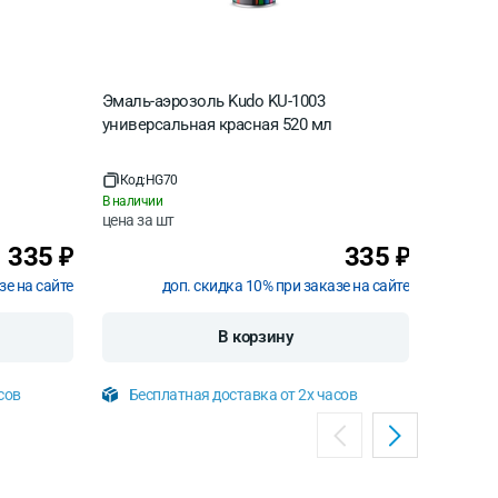
Эмаль-аэрозоль Kudo KU-1003
Эмаль-а
универсальная красная 520 мл
универс
Код:
HG70
Код:
HG
В наличии
В наличи
цена за
шт
цена за
335
335
₽
₽
зе на сайте
доп. скидка 10% при заказе на сайте
В корзину
сов
Бесплатная доставка от 2х часов
Бесп