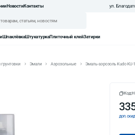
нии
Новости
Контакты
ул. Благодатн
и
Шпаклёвка
Штукатурка
Плиточный клей
Затирки
и грунтовки
Эмали
Аэрозольные
Эмаль-аэрозоль Kudo KU-1
U-1001 универсальная бела
Код:
H
335
доп. скид