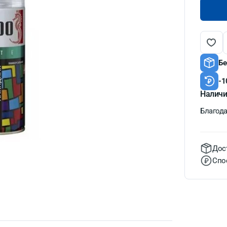
Бе
-1
Наличи
Благодат
Дос
Спо