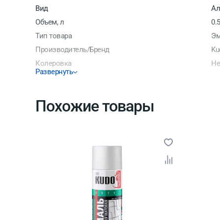
Вид
Ал
Объем, л
0.
Тип товара
Эм
Производитель/Бренд
Ku
Колеровка
Не
Развернуть
Срок годности
5 
Степень блеска
Гл
Похожие товары
Страна производитель
Ро