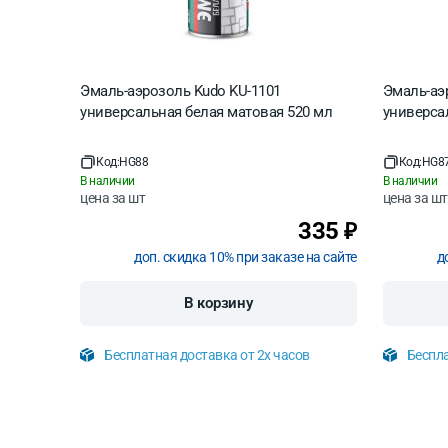
Эмаль-аэрозоль Kudo KU-1101
Эмаль-аэ
универсальная белая матовая 520 мл
универса
Код:
HG88
Код:
HG8
В наличии
В наличии
цена за
шт
цена за
шт
335
₽
доп. скидка 10% при заказе на сайте
д
В корзину
Бесплатная доставка от 2х часов
Беспла