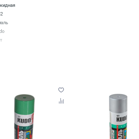
кидная
52
аль
do
т
лет
янцевый
ссия