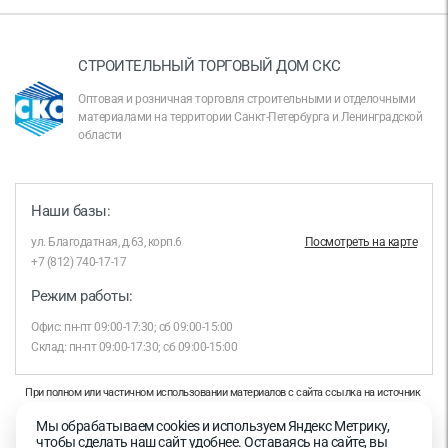
СТРОИТЕЛЬНЫЙ ТОРГОВЫЙ ДОМ СКС
Оптовая и розничная торговля строительными и отделочными
материалами на территории Санкт-Петербурга и Ленинградской
области
Наши базы:
ул. Благодатная, д.63, корп.6
Посмотреть на карте
+7 (812) 740-17-17
Режим работы:
Офис: пн-пт 09:00-17:30; сб 09:00-15:00
Склад: пн-пт 09:00-17:30; сб 09:00-15:00
При полном или частичном использовании материалов с сайта ссылка на источник
обязательна.
Мы обрабатываем cookies и используем Яндекс Метрику,
Продолжая работу с сайтом, вы даете согласие на использование сайтом cookies и
чтобы сделать наш сайт удобнее. Оставаясь на сайте, вы