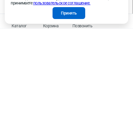
на обработку персональных данных в целях функционирования сайта, проведения
принимаете
пользовательское соглашение.
ретаргетинга, статистических исследований, улучшения сервиса и предоставления
релевантной рекламной информации на основе ваших предпочтений и интересов.
Принять
На информационном ресурсе применяются рекомендательные технологии —
Правила применения рекомендательных технологий
Каталог
Корзина
Позвонить
Присоединяйтесь к нам
К оплате принимаем