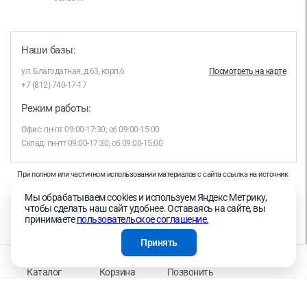
Наши базы:
ул. Благодатная, д.63, корп.6
Посмотреть на карте
+7 (812) 740-17-17
Режим работы:
Офис: пн-пт 09:00-17:30; сб 09:00-15:00
Склад: пн-пт 09:00-17:30; сб 09:00-15:00
При полном или частичном использовании материалов с сайта ссылка на источник
обязательна.
Мы обрабатываем cookies и используем Яндекс Метрику,
Продолжая работу с сайтом, вы даете согласие на использование сайтом cookies и
чтобы сделать наш сайт удобнее. Оставаясь на сайте, вы
на обработку персональных данных в целях функционирования сайта, проведения
принимаете
пользовательское соглашение.
ретаргетинга, статистических исследований, улучшения сервиса и предоставления
релевантной рекламной информации на основе ваших предпочтений и интересов.
Принять
На информационном ресурсе применяются рекомендательные технологии —
Правила применения рекомендательных технологий
Каталог
Корзина
Позвонить