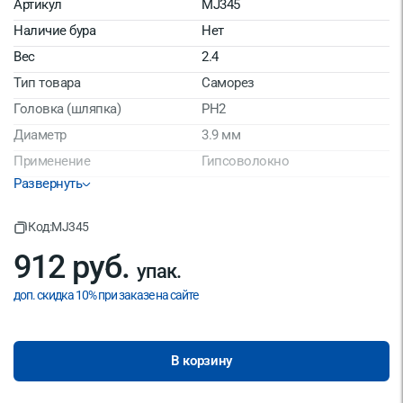
Артикул
MJ345
Наличие бура
Нет
Вес
2.4
Тип товара
Саморез
Головка (шляпка)
РН2
Диаметр
3.9 мм
Применение
Гипсоволокно
Развернуть
Упаковка
1000 шт.
Производитель/Бренд
No name
Код:
MJ345
Длина, мм
45
912 руб.
Страна производитель
Китай
упак.
доп. скидка 10% при заказе на сайте
В корзину