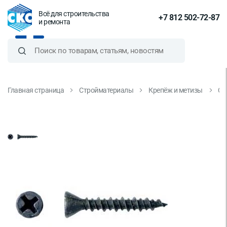
Всё для строительства
+7 812 502-72-87
и ремонта
Главная страница
Стройматериалы
Крепёж и метизы
Са
Саморез для ГВЛ 45х3,9 мм, 1000
шт