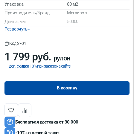
Упаковка
80 м2
Производитель/Бренд
Мегаизол
Длина, мм
50000
Развернуть
Ширина, мм
1600
Термоскрепленное
Материал
Код:
SF01
геополотно
1 799 руб.
Страна производитель
Россия
рулон
доп. скидка 10% при заказе на сайте
В корзину
Бесплатная доставка от 30 000
-10% на первый заказ