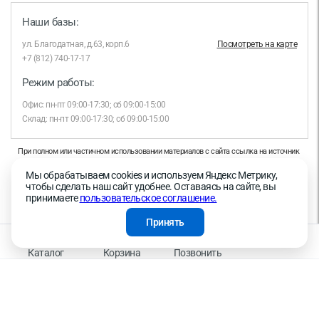
Наши базы:
ул. Благодатная, д.63, корп.6
Посмотреть на карте
+7 (812) 740-17-17
Режим работы:
Офис: пн-пт 09:00-17:30; сб 09:00-15:00
Склад: пн-пт 09:00-17:30; сб 09:00-15:00
При полном или частичном использовании материалов с сайта ссылка на источник
обязательна.
Мы обрабатываем cookies и используем Яндекс Метрику,
Продолжая работу с сайтом, вы даете согласие на использование сайтом cookies и
чтобы сделать наш сайт удобнее. Оставаясь на сайте, вы
на обработку персональных данных в целях функционирования сайта, проведения
принимаете
пользовательское соглашение.
ретаргетинга, статистических исследований, улучшения сервиса и предоставления
релевантной рекламной информации на основе ваших предпочтений и интересов.
Принять
На информационном ресурсе применяются рекомендательные технологии —
Правила применения рекомендательных технологий
Каталог
Корзина
Позвонить