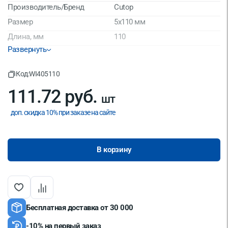
Производитель/Бренд
Cutop
Размер
5x110 мм
Длина, мм
110
Развернуть
Страна производитель
Китай
Код:
WI405110
111.72 руб.
шт
доп. скидка 10% при заказе на сайте
В корзину
Бесплатная доставка от 30 000
-10% на первый заказ