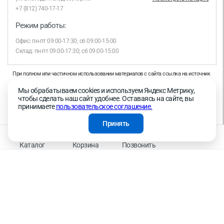
+7 (812) 740-17-17
Режим работы:
Офис: пн-пт 09:00-17:30; сб 09:00-15:00
Склад: пн-пт 09:00-17:30; сб 09:00-15:00
При полном или частичном использовании материалов с сайта ссылка на источник
обязательна.
Мы обрабатываем cookies и используем Яндекс Метрику,
Продолжая работу с сайтом, вы даете согласие на использование сайтом cookies и
чтобы сделать наш сайт удобнее. Оставаясь на сайте, вы
на обработку персональных данных в целях функционирования сайта, проведения
принимаете
пользовательское соглашение.
ретаргетинга, статистических исследований, улучшения сервиса и предоставления
релевантной рекламной информации на основе ваших предпочтений и интересов.
Принять
На информационном ресурсе применяются рекомендательные технологии —
Правила применения рекомендательных технологий
Каталог
Корзина
Позвонить
Присоединяйтесь к нам