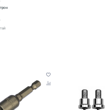
3
трон
T
тай