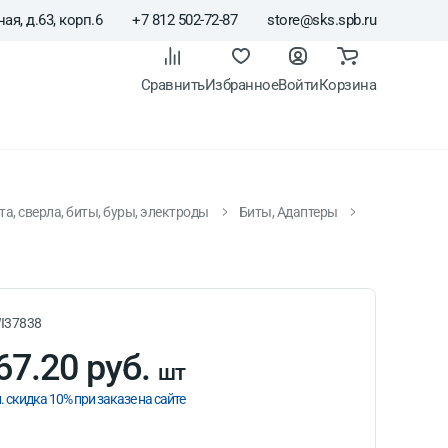
ая, д.63, корп.6
+7 812 502-72-87
store@sks.spb.ru
Сравнить
Избранное
Войти
Корзина
а, сверла, биты, буры, электроды
Биты, Адаптеры
I37838
67.20 руб.
шт
. скидка 10% при заказе на сайте