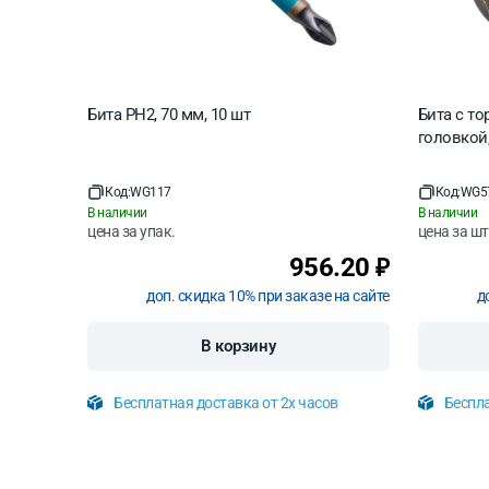
Бита PH2, 70 мм, 10 шт
Бита с т
головкой,
Код:
WG117
Код:
WG5
В наличии
В наличии
цена за
упак.
цена за
шт
956.20
₽
доп. скидка 10% при заказе на сайте
д
В корзину
Бесплатная доставка от 2х часов
Беспла