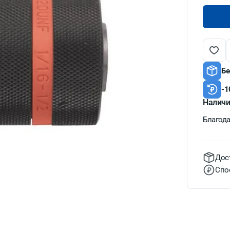
Бе
-1
Наличи
Благодат
Дос
Спо