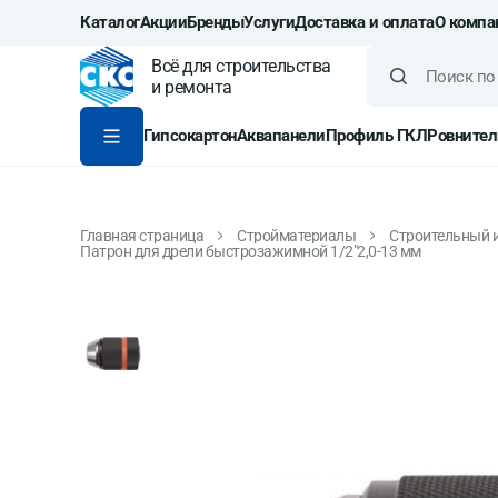
Каталог
Акции
Бренды
Услуги
Доставка и оплата
О компа
Всё для строительства
и ремонта
Гипсокартон
Аквапанели
Профиль ГКЛ
Ровнител
Главная страница
Стройматериалы
Строительный 
Патрон для дрели быстрозажимной 1/2"2,0-13 мм
Патрон для дрели быс