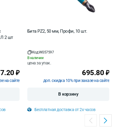
с
Бита PZ2, 50 мм, Профи, 10 шт.
Бита PH
Л 2 шт
Код:
WG57597
Код:
WG
В наличии
В наличи
цена за
упак.
цена за
7.20
695.80
₽
₽
зе на сайте
доп. скидка 10% при заказе на сайте
В корзину
сов
Бесплатная доставка от 2х часов
Бесп