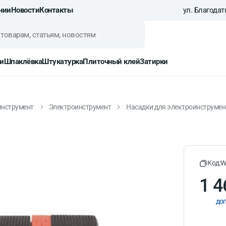
нии
Новости
Контакты
ул. Благодатн
и
Шпаклёвка
Штукатурка
Плиточный клей
Затирки
инструмент
Электроинструмент
Насадки для электроинструмент
трозажимной 1/2"2,0-13 мм
Код:
W
1 4
доп